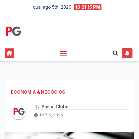
Skip
qua. ago 5th, 2026
10:21:16 PM
to
content
ECONOMIA & NEGÓCIOS
By
Portal Globo
DEZ 5, 2025