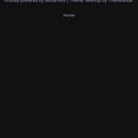
Proudly powered by WordPress
|
Theme: Newsup by
Themeansar
.
Home