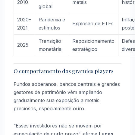
2010
metais
histór
global
2020–
Pandemia e
Infla
Explosão de ETFs
2021
estímulos
poste
Transição
Reposicionamento
Defes
2025
monetária
estratégico
diver
O comportamento dos grandes players
Fundos soberanos, bancos centrais e grandes
gestores de patrimônio vêm ampliando
gradualmente sua exposição a metais
preciosos, especialmente ouro.
“Esses investidores não se movem por
especulação de curto prazo”, afirma
Lucas