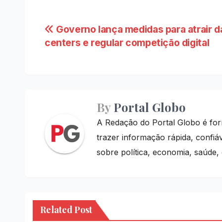
Navegação
Governo lança medidas para atrair d
de
centers e regular competição digital
Post
By
Portal Globo
A Redação do Portal Globo é for
trazer informação rápida, confiá
sobre política, economia, saúde,
Related Post