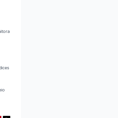
itora
dices
eio