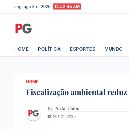
Skip
seg. ago 3rd, 2026
12:42:46 AM
to
content
HOME
POLÍTICA
ESPORTES
MUNDO
HOME
Fiscalização ambiental redu
By
Portal Globo
SET 21, 2025