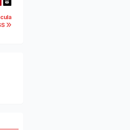
cula
NSS