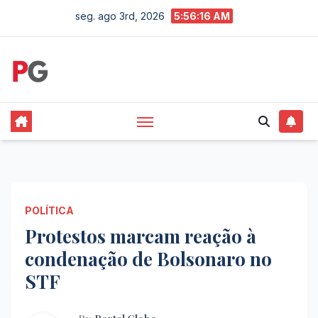
Skip
seg. ago 3rd, 2026
5:56:17 AM
to
content
POLÍTICA
Protestos marcam reação à
condenação de Bolsonaro no
STF