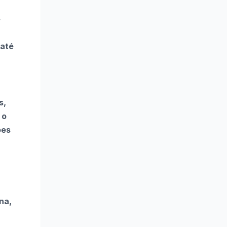
.
 até
s,
 o
ões
na,