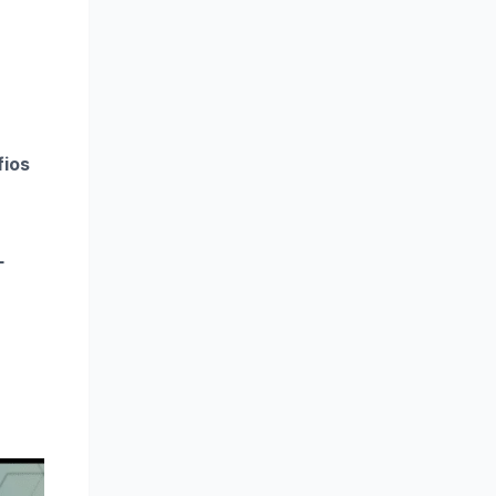
fios
L