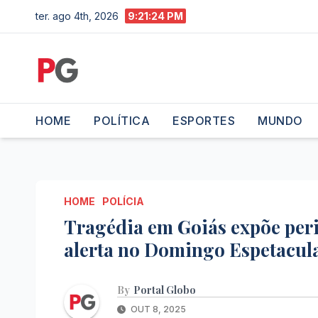
Skip
ter. ago 4th, 2026
9:21:25 PM
to
content
HOME
POLÍTICA
ESPORTES
MUNDO
HOME
POLÍCIA
Tragédia em Goiás expõe peri
alerta no Domingo Espetacul
By
Portal Globo
OUT 8, 2025